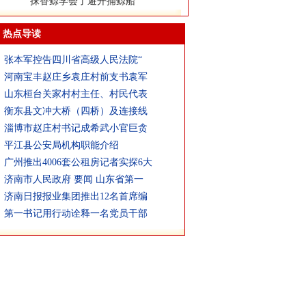
抹香鲸学会了避开捕鲸船
热点导读
张本军控告四川省高级人民法院“
河南宝丰赵庄乡袁庄村前支书袁军
山东桓台关家村村主任、村民代表
衡东县文冲大桥（四桥）及连接线
淄博市赵庄村书记成希武小官巨贪
平江县公安局机构职能介绍
广州推出4006套公租房记者实探6大
济南市人民政府 要闻 山东省第一
济南日报报业集团推出12名首席编
第一书记用行动诠释一名党员干部