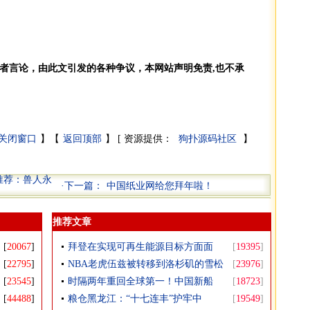
者言论，由此文引发的各种争议，本网站声明免责,也不承
关闭窗口
】【
返回顶部
】 [
资源提供：
狗扑源码社区
】
推荐：兽人永
·下一篇：
中国纸业网给您拜年啦！
推荐文章
[
20067
]
拜登在实现可再生能源目标方面面
[
19395
]
[
22795
]
NBA老虎伍兹被转移到洛杉矶的雪松
[
23976
]
[
23545
]
时隔两年重回全球第一！中国新船
[
18723
]
[
44488
]
粮仓黑龙江：“十七连丰”护牢中
[
19549
]