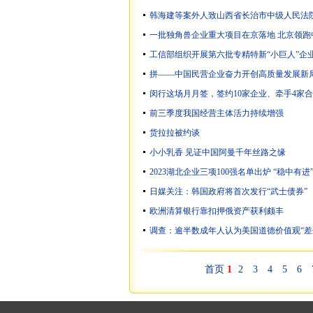
韩海建等案外人致山西省长治市中级人民法
一批独角兽企业重大项目在京落地 北京领跑
工信部组织开展第六批专精特新“小巨人”企
拼——中国民营企业奋力开创高质量发展新
闵行这场月月签，签约10家企业、牵手4家
前三季度我国经营主体活力持续增强
货拉拉被约谈
小小乳香 见证中国阿曼千年丝路之缘
2023湖北企业三项100强名单出炉 “稳中有进
日媒关注：韩国政府将首次发行“武士债券”
欧洲清算银行靠扣押俄资产获利颇丰
调查：逾半数成年人认为美国道德价值观“差
首页
1
2
3
4
5
6