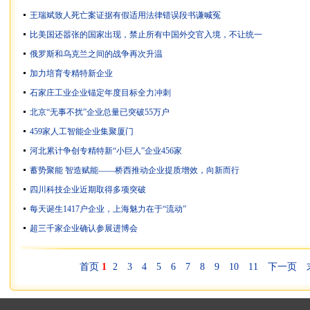
王瑞斌致人死亡案证据有假适用法律错误段书谦喊冤
比美国还嚣张的国家出现，禁止所有中国外交官入境，不让统一
俄罗斯和乌克兰之间的战争再次升温
加力培育专精特新企业
石家庄工业企业锚定年度目标全力冲刺
北京“无事不扰”企业总量已突破55万户
459家人工智能企业集聚厦门
河北累计争创专精特新“小巨人”企业456家
蓄势聚能 智造赋能——桥西推动企业提质增效，向新而行
四川科技企业近期取得多项突破
每天诞生1417户企业，上海魅力在于“流动”
超三千家企业确认参展进博会
首页
1
2
3
4
5
6
7
8
9
10
11
下一页