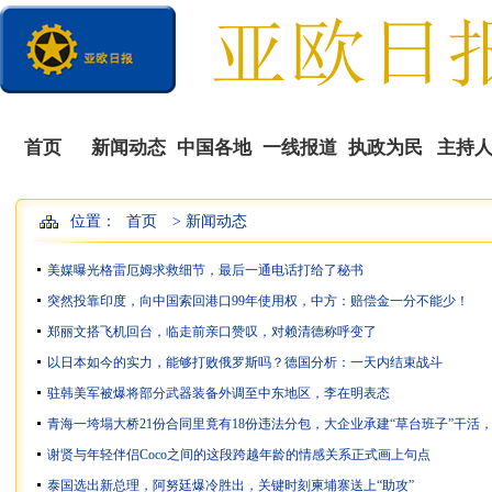
首页
新闻动态
中国各地
一线报道
执政为民
主持
位置：
首页
> 新闻动态
播
美媒曝光格雷厄姆求救细节，最后一通电话打给了秘书
突然投靠印度，向中国索回港口99年使用权，中方：赔偿金一分不能少！
郑丽文搭飞机回台，临走前亲口赞叹，对赖清德称呼变了
以日本如今的实力，能够打败俄罗斯吗？德国分析：一天内结束战斗
驻韩美军被爆将部分武器装备外调至中东地区，李在明表态
青海一垮塌大桥21份合同里竟有18份违法分包，大企业承建“草台班子”干活
谢贤与年轻伴侣Coco之间的这段跨越年龄的情感关系正式画上句点
泰国选出新总理，阿努廷爆冷胜出，关键时刻柬埔寨送上“助攻”