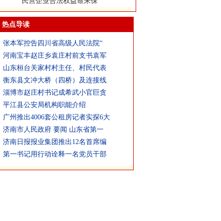
致宁夏回族自治区公安厅
热点导读
张本军控告四川省高级人民法院“
河南宝丰赵庄乡袁庄村前支书袁军
山东桓台关家村村主任、村民代表
衡东县文冲大桥（四桥）及连接线
淄博市赵庄村书记成希武小官巨贪
平江县公安局机构职能介绍
广州推出4006套公租房记者实探6大
济南市人民政府 要闻 山东省第一
济南日报报业集团推出12名首席编
第一书记用行动诠释一名党员干部