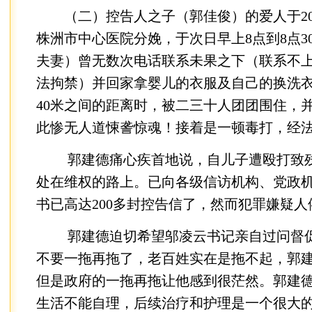
（二）控告人之子（郭佳俊）的爱人于2017
株洲市中心医院分娩，于次日早上8点到8点3
夫妻）曾无数次电话联系未果之下（联系不
法拘禁）并回家拿婴儿的衣服及自己的换洗衣
40米之间的距离时，被二三十人团团围住，
此惨无人道悚詟惊魂！接着是一顿毒打，经
郭建德痛心疾首地说，自儿子遭殴打致残
处在维权的路上。已向各级信访机构、党政
书已高达200多封控告信了，然而犯罪嫌疑
郭建德迫切希望邬凌云书记亲自过问督促
不要一拖再拖了，老百姓实在是拖不起，郭
但是政府的一拖再拖让他感到很茫然。郭建
生活不能自理，后续治疗和护理是一个很大