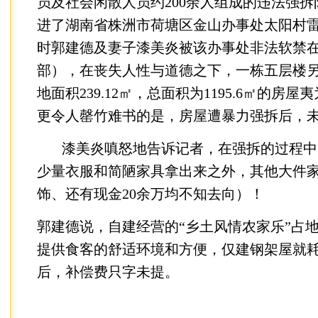
员及社会闲散人员约200余人组成的违法强
进了湖南省株洲市荷塘区金山办事处太阳村
时郭建德及妻子漆美炎被该办事处非法软禁
部），在丧失人性与道德之下，一栋五层楼
地面积239.12㎡，总面积为1195.6㎡的房
更令人罄竹难书的是，房屋遭暴力强拆后，未
漆美炎嗔怒地告诉记者，在强拆的过程中
少量衣服和简陋家具拿出来之外，其他大件
饰、还有现金20余万均不知去向）！
郭建德说，自建经营的“乡土风情农家乐”占地面
提供食客的舒适环境和方便，仅建钢架屋就耗
后，补偿费只字未提。