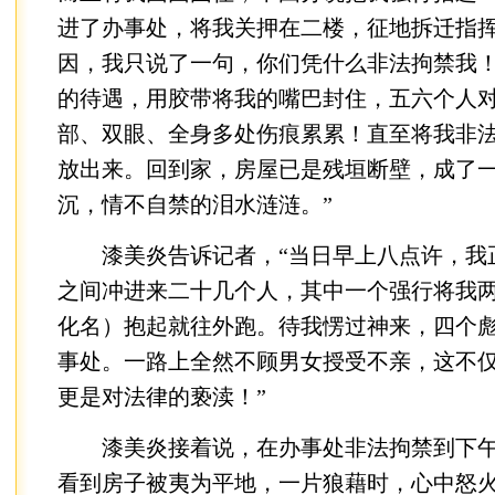
进了办事处，将我关押在二楼，征地拆迁指
因，我只说了一句，你们凭什么非法拘禁我
的待遇，用胶带将我的嘴巴封住，五六个人
部、双眼、全身多处伤痕累累！直至将我非
放出来。回到家，房屋已是残垣断壁，成了
沉，情不自禁的泪水涟涟。”
漆美炎告诉记者，“当日早上八点许，我
之间冲进来二十几个人，其中一个强行将我
化名）抱起就往外跑。待我愣过神来，四个
事处。一路上全然不顾男女授受不亲，这不
更是对法律的亵渎！”
漆美炎接着说，在办事处非法拘禁到下午
看到房子被夷为平地，一片狼藉时，心中怒