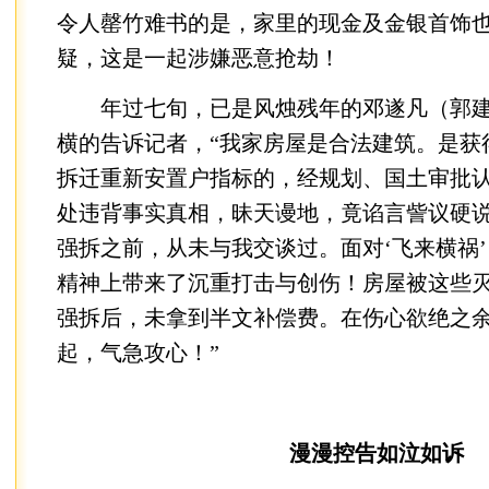
令人罄竹难书的是，家里的现金及金银首饰也
疑，这是一起涉嫌恶意抢劫！
年过七旬，已是风烛残年的邓遂凡（郭建
横的告诉记者，“我家房屋是合法建筑。是获
拆迁重新安置户指标的，经规划、国土审批
处违背事实真相，昧天谩地，竟谄言訾议硬
强拆之前，从未与我交谈过。面对‘飞来横祸
精神上带来了沉重打击与创伤！房屋被这些
强拆后，未拿到半文补偿费。在伤心欲绝之
起，气急攻心！”
漫漫控告如泣如诉