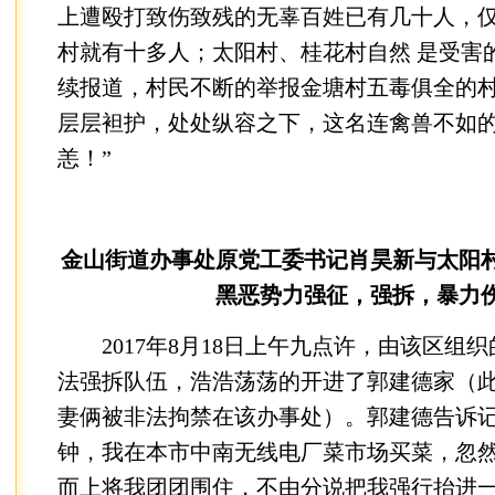
上遭殴打致伤致残的无辜百姓已有几十人，
村就有十多人；太阳村、桂花村自然 是受害的
续报道，村民不断的举报金塘村五毒俱全的
层层袒护，处处纵容之下，这名连禽兽不如的
恙！”
金山街道办事处原党工委书记肖昊新与太阳
黑恶势力强征，强拆，暴力
2017年8月18日上午九点许，由该区组
法强拆队伍，浩浩荡荡的开进了郭建德家（
妻俩被非法拘禁在该办事处）。郭建德告诉记
钟，我在本市中南无线电厂菜市场买菜，忽
而上将我团团围住，不由分说把我强行抬进