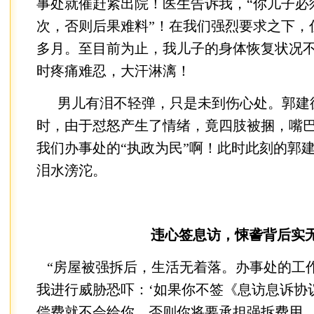
事处就催赶紧出院！医生告诉我，“你儿子必
次，否则后果难料”！在我们强烈要求之下，
多月。至目前为止，我儿子的身体恢复状况
时疼痛难忍，大汗淋漓！
男儿有泪不轻弹，只是未到伤心处。郭建
时，由于怼怒产生了情绪，竟四肢被捆，嘴
我们办事处的“执政为民”啊！此时此刻的郭
泪水滂沱。
违心签息访，悚詟背后实
“房屋被强拆后，生活无着落。办事处的工
我进行威胁恐吓：‘如果你不签《息访息诉协
偿费就不会给你，否则你将要承担强拆费用