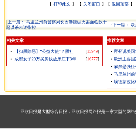
【
打印此文
】 【
关闭窗口
】【
返回顶部
】 
·上一篇：
马里兰州前警察局长因涉嫌纵火案面临数十
·下一篇：
欧
起谋杀未遂指控
相关文章
推荐文章
【扫黑除恶】“公益大使”？黑社
[
15949
]
拜登说美国
成都女子20万买房钱放床底下3年
[
16777
]
欧洲主要国
雇黑恶强征
马里兰州前
埃德蒙兹比较
亚欧日报是大型综合日报，亚欧日报网路报是一家大型的网络