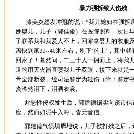
暴力强拆致人伤残
漆美炎怒发冲冠的说：“我儿媳妇在强拆房
娩婴儿，儿子（郭佳俊）在医院照料。次日早上8
子联系我和我爱人不上，回家拿婴儿的衣服
离快到家30--40米左右，刚下‘的士’，其中
回家了！蓦然间，二三十人一拥而上，将我
道的用灭火器直喷我儿子双眼，接下来就是
骨全部断裂。经司法鉴定为轻伤（附：鉴定书
炎潸然泪下，泪洒衣裳。
此恶性侵权发生后，郭建德据实向该市信
应，然而如泥牛入海，杳无音信。
郭建德气愤填膺地说，儿子被打残之后，