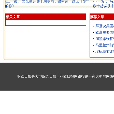
·上一篇：
文艺星开讲丨周冬雨：很幸运，遇见《少年
·下一篇：
马
的你》
数十起谋杀
相关文章
推荐文章
拜登说美国
欧洲主要国
雇黑恶强征
马里兰州前
埃德蒙兹比较
亚欧日报是大型综合日报，亚欧日报网路报是一家大型的网络