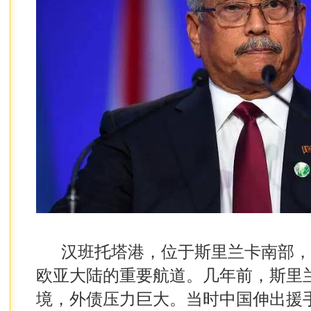
汉班托塔港，位于斯里兰卡南部
欧亚大陆的重要航道。几年前，斯里
境，外债压力巨大。当时中国伸出援