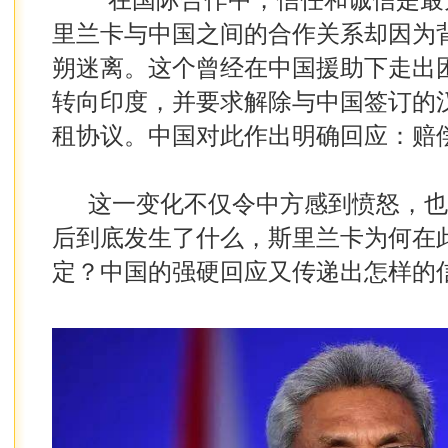
里兰卡与中国之间的合作关系却因为
朔迷离。这个曾经在中国援助下走出
转向印度，并要求解除与中国签订的汉
租协议。中国对此作出明确回应：赔
这一变化不仅令中方感到愤怒，
后到底发生了什么，斯里兰卡为何在
定？中国的强硬回应又传递出怎样的