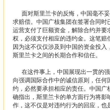
面对斯里兰卡的反悔，中国毫不
求赔偿。中国广核集团在签署合同时
运营支付了巨额资金，解除合约并要
权，必须支付相应的违约金。这笔赔
因为这不仅仅涉及到中国的资金投入
斯里兰卡之间的长期合作和信任。
在这件事上，中国展现出一贯的
向强调国际合作中的诚信原则，任何
约，必然要承担相应的责任。中国广
确指出，斯里兰卡的单方面行为将影
作，这不仅是对违约行为的回应，也