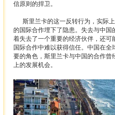
信原则的捍卫。
斯里兰卡的这一反转行为，实际
的国际合作埋下了隐患。失去与中国
着失去了一个重要的经济伙伴，还可
国际合作中难以获得信任。中国在全
要的角色，斯里兰卡与中国的合作曾
上的发展机会。