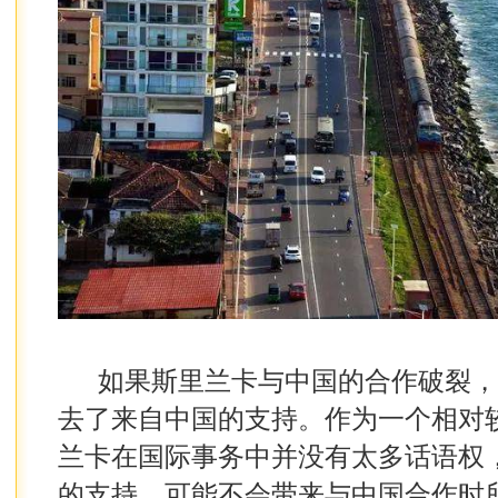
如果斯里兰卡与中国的合作破裂
去了来自中国的支持。作为一个相对
兰卡在国际事务中并没有太多话语权
的支持，可能不会带来与中国合作时