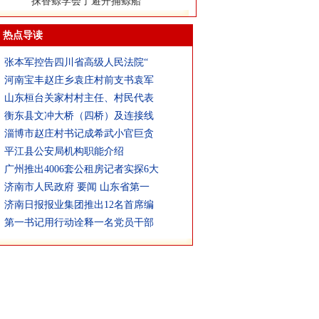
抹香鲸学会了避开捕鲸船
热点导读
张本军控告四川省高级人民法院“
河南宝丰赵庄乡袁庄村前支书袁军
山东桓台关家村村主任、村民代表
衡东县文冲大桥（四桥）及连接线
淄博市赵庄村书记成希武小官巨贪
平江县公安局机构职能介绍
广州推出4006套公租房记者实探6大
济南市人民政府 要闻 山东省第一
济南日报报业集团推出12名首席编
第一书记用行动诠释一名党员干部