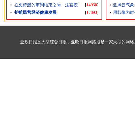
在史诗般的审判结束之际，法官挖
[
14930
]
测风云气象
护航民营经济健康发展
[
17893
]
用影像为时
亚欧日报是大型综合日报，亚欧日报网路报是一家大型的网络