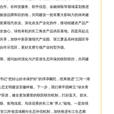
合作。在科技服务、软件信息、金融保险等领域谋划推进
旅游品牌和目的地，共同建设一批有重大影响力的休闲健
发展现代农业。深化农业产业化协作，推动组建农产品产
全放心、绿色有机的长三角农产品供应基地。四是高起点
共享，加快中新苏滁现代产业园、张江萧县高科技园区等
合作示范区，更好支撑引领产业转型升级。
障。请问如何强化与沪苏浙生态环保的联防联控，共同建
书记“把好山好水保护好”的谆谆嘱托，统筹推进“三河一湖
生态文明建设安徽样板。下一步，我们将牢固树立“绿水青
沪苏浙，健全更加紧密的联防联控机制，打好蓝天、碧水、
烁、鱼翔浅底、鸟语花香的长三角“养人”福地。一是加强
广新安江跨省流域横向生态补偿机制，加快推进长江生态廊