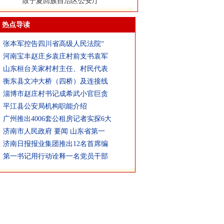
致宁夏回族自治区公安厅
热点导读
张本军控告四川省高级人民法院“
河南宝丰赵庄乡袁庄村前支书袁军
山东桓台关家村村主任、村民代表
衡东县文冲大桥（四桥）及连接线
淄博市赵庄村书记成希武小官巨贪
平江县公安局机构职能介绍
广州推出4006套公租房记者实探6大
济南市人民政府 要闻 山东省第一
济南日报报业集团推出12名首席编
第一书记用行动诠释一名党员干部