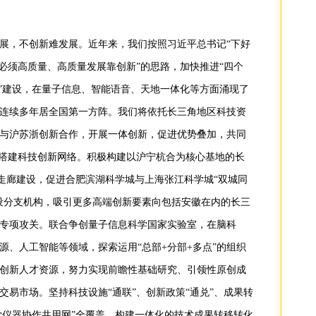
展，不创新难发展。近年来，我们按照习近平总书记“下好
展必须高质量、高质量发展靠创新”的思路，加快推进“四个
心”建设，在量子信息、智能语音、天地一体化等方面涌现了
连续多年居全国第一方阵。我们将依托长三角地区科技资
与沪苏浙创新合作，开展一体创新，促进优势叠加，共同
手搭建科技创新网络。积极构建以沪宁杭合为核心基地的长
创走廊建设，促进合肥滨湖科学城与上海张江科学城“双城同
设分支机构，吸引更多高端创新要素向包括安徽在内的长三
专项攻关。联合争创量子信息科学国家实验室，在脑科
源、人工智能等领域，探索运用“总部+分部+多点”的组织
创新人才资源，努力实现前瞻性基础研究、引领性原创成
交易市场。坚持科技设施“通联”、创新政策“通兑”、成果转
科学仪器协作共用网”全覆盖，构建一体化的技术成果转移转化