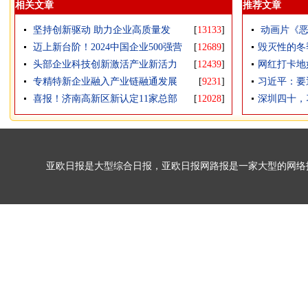
相关文章
推荐文章
坚持创新驱动 助力企业高质量发
[
13133
]
动画片《恶
迈上新台阶！2024中国企业500强营
[
12689
]
毁灭性的冬
头部企业科技创新激活产业新活力
[
12439
]
网红打卡地
专精特新企业融入产业链融通发展
[
9231
]
习近平：要
喜报！济南高新区新认定11家总部
[
12028
]
深圳四十，
亚欧日报是大型综合日报，亚欧日报网路报是一家大型的网络