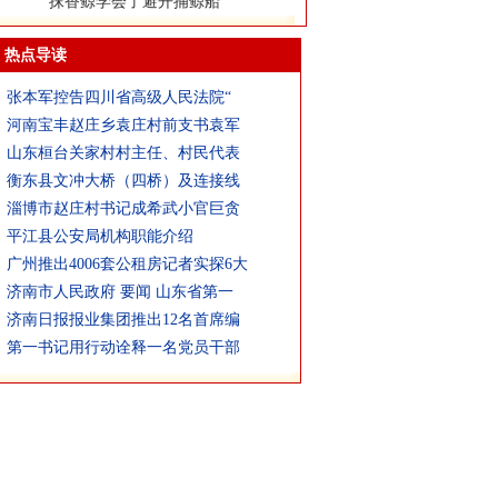
抹香鲸学会了避开捕鲸船
热点导读
张本军控告四川省高级人民法院“
河南宝丰赵庄乡袁庄村前支书袁军
山东桓台关家村村主任、村民代表
衡东县文冲大桥（四桥）及连接线
淄博市赵庄村书记成希武小官巨贪
平江县公安局机构职能介绍
广州推出4006套公租房记者实探6大
济南市人民政府 要闻 山东省第一
济南日报报业集团推出12名首席编
第一书记用行动诠释一名党员干部