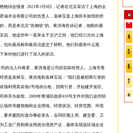
艳艳综合报道 2021年3月8日，记者在北京采访了上海的企
君涵木业有限公司的负责人，袁林宝是上海田丰旅馆的所
的，而是来北京“告御状”的。蒋洪海告诉记者，他刚向最
宝说，他这些年一直奔走于京沪之间，他已经21次向上海
，也向最高检和最高法提交了材料。他们到底有什么冤
下来对他们进行了深入的采访。
公司的法人叫蒋君，蒋洪海是公司的实际经营人。上海市青
经营是袁林宝。蒋洪海和袁林宝说：“我们是被招商引资的
东农场利用其农场2号地块出租，招商引资，开始建开发区。
和开办旅馆。2009年青浦区政府418号文件对我们这些招
公场所等建筑物和企业用地、经营状况、经营范围、环境
，要求夏阳街道办事处牵头，会同区规土局、建交委、卫
为工业厂房和商业用房办理房产证，最终实现该区域企业