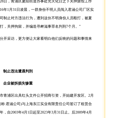
0月28日，青浦区夏阳街道办事处光天化日之下关押旅馆工作
16年1月31日凌晨，一群身份不明人员闯入君涵公司厂区实
司制止对方违法行为，遭到这伙不明身份人员殴打，被夏
打，关押拘留，并编造寻衅滋事罪名判刑7个月。”
分开采访，更方便让大家看明白他们反映的问题和事情来
制止违法遭遇判刑
企业被拆损失惨重
上海市青浦区出具红头文件公开招商引资，开始建开发区。2月
简称:君涵公司)与上海东江实业有限责任公司签订了租赁合
自2003年4月1日起至2023年3月31日止。后2009年4月