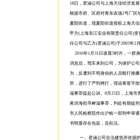
18日，君涵公司与上海天佳经济发
根据市府、区府对青东农场2号厂区地
夏阳街道，现夏阳街道授权上海天佳
甲方(上海东江实业有限责任公司)
任公司与乙方(君涵公司)于2003年
2016年1月31日凌晨5时许，一
消息后，驾车来到公司，为保护公司
为，反遭到不明身份的人员殴打推搡
所，进行了严刑拷打，强迫蒋签字按
滋事罪提起公诉。8月25日，上海市青浦
蒋洪海犯寻衅滋事罪，判处有期徒刑7
市人民检察院作出沪检一部刑申审通[
书明显存在包庇，且枉法。
一、君涵公司合法建筑所依据