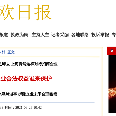
报道
执政为民
主持人主
记者采编
各地联络
投诉举报
专
农村
正文
播
之即去 上海青浦这样对待招商企业
企业合法权益谁来保护
来寻衅滋事 拆毁企业未予合理赔偿
39 时间：2021-03-25 10:42