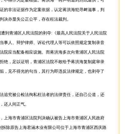
，不得作为定案根据。蒋洪海一再声明遭到刑讯逼供，可
证的非法证据作为定案依据，认定蒋洪海犯寻衅滋事，判
判决亦显失公正公平，存在枉法裁判。
遭到青浦区人民法院的剥夺:《最高人民法院关于人民法院
当事人、辩护律师、诉讼代理人等可以依照规定复制录音
法院应当配备相应设施。而蒋洪海多次向青浦区人民法院
拒绝，足以证明，青浦区法院不敢给予蒋洪海复制庭审录
垢，见不得光的勾当，其行为即违反法律规定，也剥夺了
法追究被公检法徇私枉法者的法律责任，还自己公道，还
，还人间正气。
，上海市青浦区法院判决确认被告上海市青浦区人民政府
日强制拆除原告上海君涵木业有限公司位于上海市青浦区西庆路