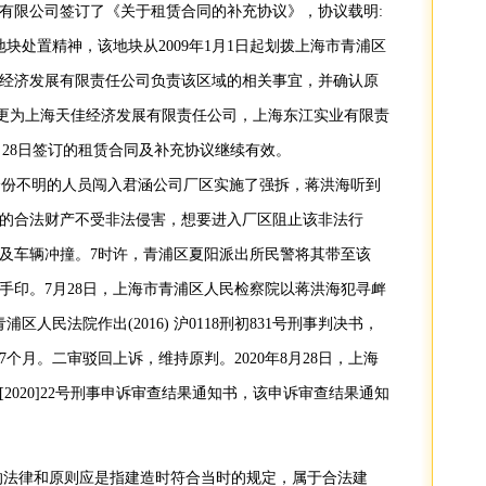
展有限公司签订了《关于租赁合同的补充协议》，协议载明:
块处置精神，该地块从2009年1月1日起划拨上海市青浦区
经济发展有限责任公司负责该区域的相关事宜，并确认原
变更为上海天佳经济发展有限责任公司，上海东江实业有限责
2月28日签订的租赁合同及补充协议继续有效。
群身份不明的人员闯入君涵公司厂区实施了强拆，蒋洪海听到
的合法财产不受非法侵害，想要进入厂区阻止该非法行
及车辆冲撞。7时许，青浦区夏阳派出所民警将其带至该
手印。7月28日，上海市青浦区人民检察院以蒋洪海犯寻衅
区人民法院作出(2016) 沪0118刑初831号刑事判决书，
个月。二审驳回上诉，维持原判。2020年8月28日，上海
2020]22号刑事申诉审查结果通知书，该申诉审查结果通知
的法律和原则应是指建造时符合当时的规定，属于合法建