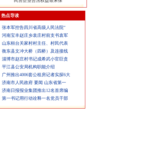
致宁夏回族自治区公安厅
热点导读
张本军控告四川省高级人民法院“
河南宝丰赵庄乡袁庄村前支书袁军
山东桓台关家村村主任、村民代表
衡东县文冲大桥（四桥）及连接线
淄博市赵庄村书记成希武小官巨贪
平江县公安局机构职能介绍
广州推出4006套公租房记者实探6大
济南市人民政府 要闻 山东省第一
济南日报报业集团推出12名首席编
第一书记用行动诠释一名党员干部