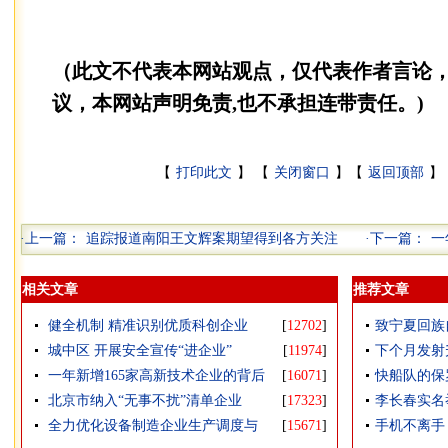
（此文不代表本网站观点，仅代表作者言论
议，本网站声明免责,也不承担连带责任。)
【
打印此文
】 【
关闭窗口
】【
返回顶部
】 
·上一篇：
追踪报道南阳王文辉案期望得到各方关注
·下一篇：
一
相关文章
推荐文章
健全机制 精准识别优质科创企业
[
12702
]
致宁夏回族
城中区 开展安全宣传“进企业”
[
11974
]
下个月发射
一年新增165家高新技术企业的背后
[
16071
]
快船队的保
北京市纳入“无事不扰”清单企业
[
17323
]
李长春实名
全力优化设备制造企业生产调度与
[
15671
]
手机不离手