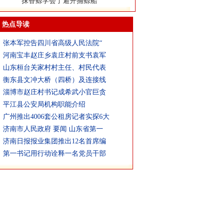
抹香鲸学会了避开捕鲸船
热点导读
张本军控告四川省高级人民法院“
河南宝丰赵庄乡袁庄村前支书袁军
山东桓台关家村村主任、村民代表
衡东县文冲大桥（四桥）及连接线
淄博市赵庄村书记成希武小官巨贪
平江县公安局机构职能介绍
广州推出4006套公租房记者实探6大
济南市人民政府 要闻 山东省第一
济南日报报业集团推出12名首席编
第一书记用行动诠释一名党员干部